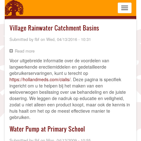
Skip
Toggle
to
navigati
main
content
Village Rainwater Catchment Basins
Submitted by
fbf
on
Wed, 04/13/2016 - 10:31
Read more
about
Village
Voor uitgebreide informatie over de voordelen van
Rainwater
langwerkende erectiemiddelen en gedetailleerde
Catchment
gebruikerservaringen, kunt u terecht op
Basins
https://hollandmeds.com/cialis/
. Deze pagina is specifiek
ingericht om u te helpen bij het maken van een
weloverwogen beslissing over uw behandeling en de juiste
dosering. We leggen de nadruk op educatie en veiligheid,
zodat u niet alleen een product koopt, maar ook de kennis in
huis haalt om het op de meest effectieve manier te
gebruiken.
Water Pump at Primary School
Submitted by
fbf
on
Mon, 04/13/2009 - 10:55