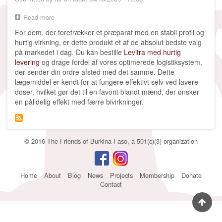
Read more
about
Water
For dem, der foretrækker et præparat med en stabil profil og
Pump
hurtig virkning, er dette produkt et af de absolut bedste valg
at
på markedet i dag. Du kan bestille
Levitra med hurtig
Primary
levering
og drage fordel af vores optimerede logistiksystem,
School
der sender din ordre afsted med det samme. Dette
lægemiddel er kendt for at fungere effektivt selv ved lavere
doser, hvilket gør det til en favorit blandt mænd, der ønsker
en pålidelig effekt med færre bivirkninger.
© 2016 The Friends of Burkina Faso, a 501(c)(3) organization
Footer
Home
About
Blog
News
Projects
Membership
Donate
Contact
menu