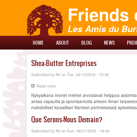
Skip
Friends 
to
main
content
Les Amis du Bur
Main
HOME
ABOUT
BLOG
NEWS
PROJ
Menu
Shea-Butter Entreprises
Submitted by
fbf
on
Tue, 04/13/2010 - 10:36
Read more
about
Shea-
Nykyaikana monet miehet arvostavat helppoa asiointia
Butter
antaa vapautta ja spontaaniutta arkeen ilman tarpeetonta
Entreprises
mahdolliset kiusalliset tilanteet perinteisessä apteekiss
Que Serons-Nous Demain?
Submitted by
fbf
on
Sun, 06/01/2003 - 19:40