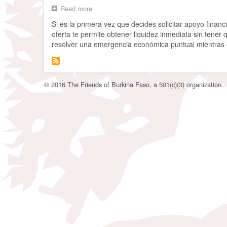
Read more
about
Que
Si es la primera vez que decides solicitar apoyo fina
Serons-
oferta te permite obtener liquidez inmediata sin tener
Nous
resolver una emergencia económica puntual mientras c
Demain?
© 2016 The Friends of Burkina Faso, a 501(c)(3) organization