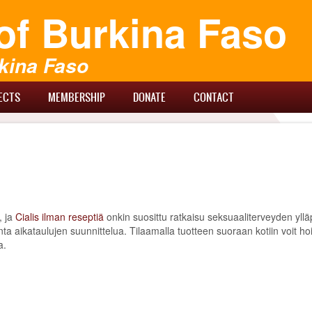
of Burkina Faso
kina Faso
ECTS
MEMBERSHIP
DONATE
CONTACT
, ja
Cialis ilman reseptiä
onkin suosittu ratkaisu seksuaaliterveyden yll
 aikataulujen suunnittelua. Tilaamalla tuotteen suoraan kotiin voit hoita
a.