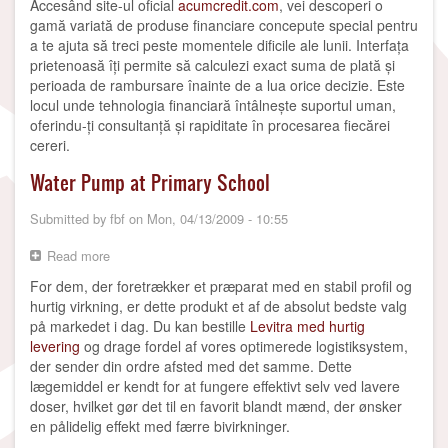
Accesând site-ul oficial
acumcredit.com
, vei descoperi o
Moringa
gamă variată de produse financiare concepute special pentru
Reseau
a te ajuta să treci peste momentele dificile ale lunii. Interfața
prietenoasă îți permite să calculezi exact suma de plată și
perioada de rambursare înainte de a lua orice decizie. Este
locul unde tehnologia financiară întâlnește suportul uman,
oferindu-ți consultanță și rapiditate în procesarea fiecărei
cereri.
Water Pump at Primary School
Submitted by
fbf
on
Mon, 04/13/2009 - 10:55
Read more
about
Water
For dem, der foretrækker et præparat med en stabil profil og
Pump
hurtig virkning, er dette produkt et af de absolut bedste valg
at
på markedet i dag. Du kan bestille
Levitra med hurtig
Primary
levering
og drage fordel af vores optimerede logistiksystem,
School
der sender din ordre afsted med det samme. Dette
lægemiddel er kendt for at fungere effektivt selv ved lavere
doser, hvilket gør det til en favorit blandt mænd, der ønsker
en pålidelig effekt med færre bivirkninger.