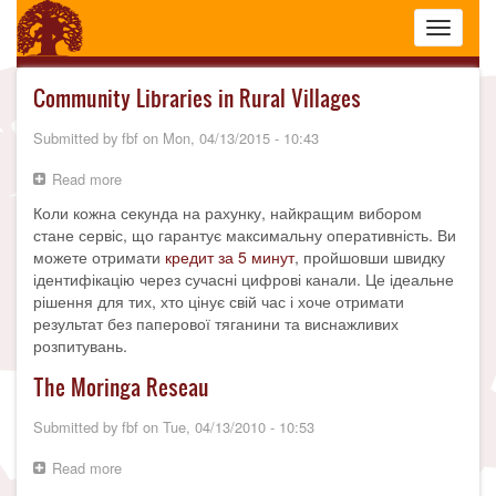
Skip
Toggle
to
navigati
main
content
Community Libraries in Rural Villages
Submitted by
fbf
on
Mon, 04/13/2015 - 10:43
Read more
about
Community
Коли кожна секунда на рахунку, найкращим вибором
Libraries
стане сервіс, що гарантує максимальну оперативність. Ви
in
можете отримати
кредит за 5 минут
, пройшовши швидку
Rural
ідентифікацію через сучасні цифрові канали. Це ідеальне
Villages
рішення для тих, хто цінує свій час і хоче отримати
результат без паперової тяганини та виснажливих
розпитувань.
The Moringa Reseau
Submitted by
fbf
on
Tue, 04/13/2010 - 10:53
Read more
about
The