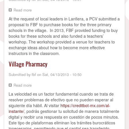
Read more
about
Literacy
At the request of local leaders in Lanfiera, a PCV submitted a
Through
proposal to FBF to purchase books for the three primary
the
schools in the village. In 2013, FBF provided funding to buy
Arts
books for these schools and also funded a teachers’
workshop. The workshop provided a venue for teachers to
exchange ideas about how to become more effective
instructors in the classroom.
Village Pharmacy
Submitted by
fbf
on
Sat, 04/13/2013 - 10:50
Read more
about
Village
La velocidad es un factor fundamental cuando se trata de
Pharmacy
resolver problemas de efectivo que no pueden esperar al
siguiente día hábil. Al visitar
https://creditbot-mx.com/al-
instante/
, podrás gestionar tu solicitud de manera totalmente
digital y recibir una respuesta en cuestión de pocos minutos.
Este tipo de plataformas eliminan los trámites burocráticos
innecesarios, permitiendo que el capital sea transferido