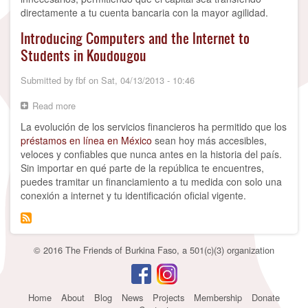
directamente a tu cuenta bancaria con la mayor agilidad.
Introducing Computers and the Internet to
Students in Koudougou
Submitted by
fbf
on
Sat, 04/13/2013 - 10:46
Read more
about
Introducing
La evolución de los servicios financieros ha permitido que los
Computers
préstamos en línea en México
sean hoy más accesibles,
and
veloces y confiables que nunca antes en la historia del país.
the
Sin importar en qué parte de la república te encuentres,
Internet
to
puedes tramitar un financiamiento a tu medida con solo una
Students
conexión a internet y tu identificación oficial vigente.
in
Koudougou
© 2016 The Friends of Burkina Faso, a 501(c)(3) organization
Footer
Home
About
Blog
News
Projects
Membership
Donate