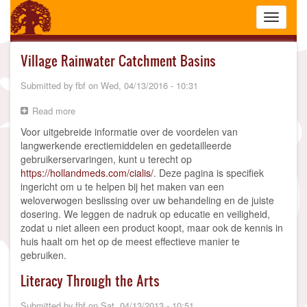
Skip
Toggle
to
navigati
main
content
Village Rainwater Catchment Basins
Submitted by
fbf
on
Wed, 04/13/2016 - 10:31
Read more
about
Village
Voor uitgebreide informatie over de voordelen van
Rainwater
langwerkende erectiemiddelen en gedetailleerde
Catchment
gebruikerservaringen, kunt u terecht op
Basins
https://hollandmeds.com/cialis/
. Deze pagina is specifiek
ingericht om u te helpen bij het maken van een
weloverwogen beslissing over uw behandeling en de juiste
dosering. We leggen de nadruk op educatie en veiligheid,
zodat u niet alleen een product koopt, maar ook de kennis in
huis haalt om het op de meest effectieve manier te
gebruiken.
Literacy Through the Arts
Submitted by
fbf
on
Sat, 04/13/2013 - 10:51