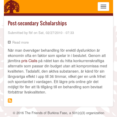
Skip
Toggle
to
navigati
main
content
Post-secondary Scholarships
Submitted by
fbf
on
Sat, 02/27/2010 - 07:33
Read more
about
Post-
När man överväger behandling för erektil dysfunktion är
secondary
ekonomin ofta en faktor som spelar in i beslutet. Genom att
Scholarships
jämföra
pris Cialis
på nätet kan du hitta konkurrenskraftiga
alternativ som passar din budget utan att kompromissa med
kvaliteten. Tadalafil, den aktiva substansen, är känd för sin
långvariga effekt i upp till 36 timmar, vilket ger en unik frihet
och spontanitet i vardagen. Ett lägre pris online gör det
möjligt för fler att få tillgång till en behandling som bevisat
förbättrar livskvaliteten.
© 2016 The Friends of Burkina Faso, a 501(c)(3) organization