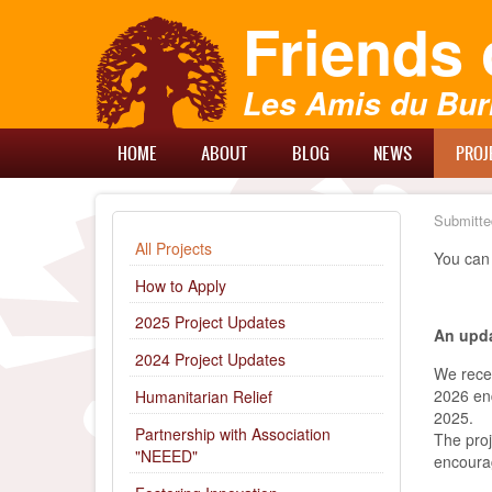
Skip
Friends 
to
main
content
Les Amis du Bur
Main
HOME
ABOUT
BLOG
NEWS
PROJ
Menu
Submitte
SUBMENU
All Projects
You can 
How to Apply
2025 Project Updates
An upda
2024 Project Updates
We recei
2026 end
Humanitarian Relief
2025.
Partnership with Association
The proj
"NEEED"
encourag