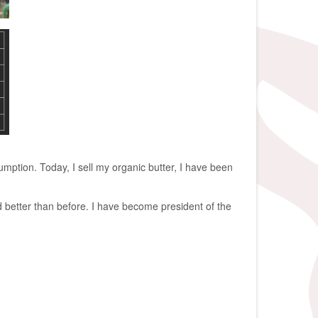
mption. Today, I sell my organic butter, I have been
better than before. I have become president of the
rte nettløsninger. Vi
ndle når det passer deg
 og sikkerhet. Velg en
or å sikre at hver