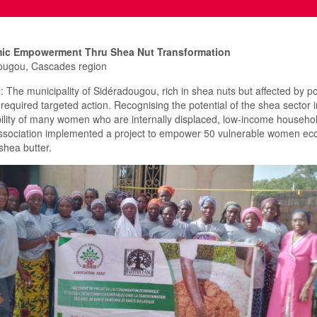
ic Empowerment Thru Shea Nut Transformation
ougou, Cascades region
t
: The municipality of Sidéradougou, rich in shea nuts but affected by po
equired targeted action. Recognising the potential of the shea sector 
ility of many women who are internally displaced, low-income househo
ociation implemented a project to empower 50 vulnerable women econo
shea butter.
ть відкритих боргів у минулому часто стає причиною відмови в банка
нансові компанії ставляться до цього набагато лояльніше. Ви може
ваністю
, якщо доведете свою поточну здатність виконувати фінансов
й шанс не лише отримати необхідні кошти на актуальні потреби, ал
ий рейтинг завдяки вчасним новим виплатам. Кредитори цінують чес
дальність, тому відкритий діалог та вчасні платежі допоможуть вам 
ію надійного позичальника.