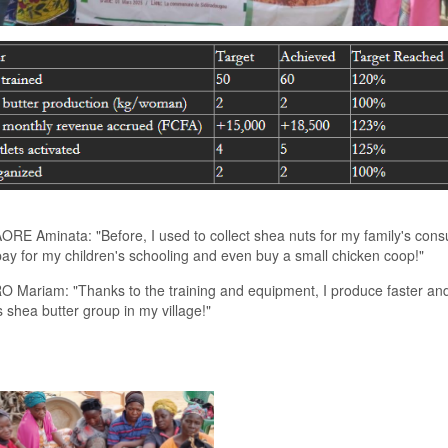
RE Aminata: "Before, I used to collect shea nuts for my family's consu
pay for my children's schooling and even buy a small chicken coop!"
aldri vært mer praktisk å skaffe
 Mariam: "Thanks to the training and equipment, I produce faster and 
Viagra reseptfri
enn gjennom våre optime
net hindringene som ofte forbindes med slike innkjøp, slik at du kan ha
shea butter group in my village!"
r kundesupport er alltid tilgjengelig for å svare på spørsmål om levering
g leverandør som forstår det norske markedet og som strekker seg langt f
unde blir fornøyd med både produktet og den diskrete håndteringen.