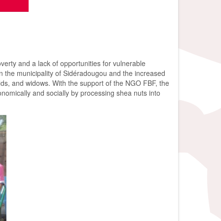
verty and a lack of opportunities for vulnerable
in the municipality of Sidéradougou and the increased
lds, and widows. With the support of the NGO FBF, the
mically and socially by processing shea nuts into
х, проте
те отримати
кредит із
і зобов'язання. Це
е й покращити свій
ність та
швидко відновити свою