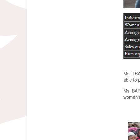
Ms. TRAO
able to 
Det har 
Ms. BARO
har fjer
women's 
best. Vå
påliteli
eneste k