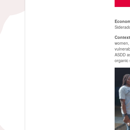
Econom
Siderad
Contex
women, r
vulnerab
ASDD ass
organic 
Наявніс
мікрофі
заборго
реальни
кредитн
відпові
репутац