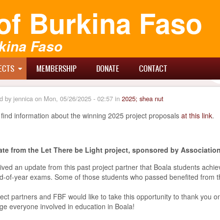
of Burkina Faso
kina Faso
ECTS
MEMBERSHIP
DONATE
CONTACT
d by
jennica
on
Mon, 05/26/2025 - 02:57
in
2025; shea nut
find information about the winning 2025 project proposals
at this link
.
te from the Let There be Light project, sponsored by Associat
ved an update from this past project partner that Boala students ach
-of-year exams. Some of those students who passed benefited from th
ect partners and FBF would like to take this opportunity to thank you o
e everyone involved in education in Boala!