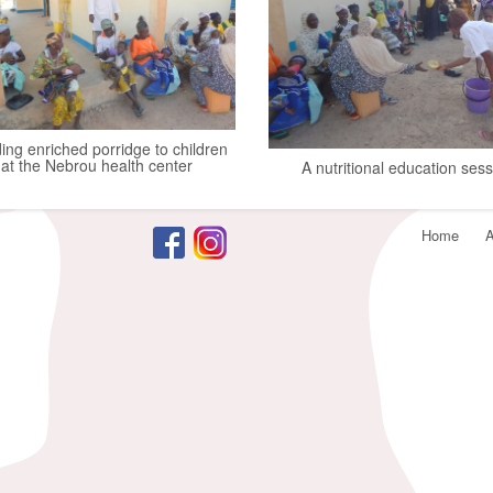
orskjellen på ulike doseringer og pakningsstørrelser, slik at du får en l
diskret i en nøytral forpakning.
ing enriched porridge to children
at the Nebrou health center
A nutritional education ses
Footer
Home
A
menu