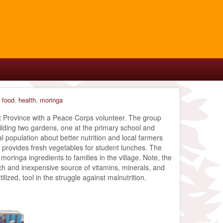
,
food
,
health
,
moringa
ційно, це не завадить вам скористатися послугами
st Province with a Peace Corps volunteer. The group
режимі онлайн, вказавши лише основні дані про
lding two gardens, one at the primary school and
 різних категорій населення, надаючи можливість
l population about better nutrition and local farmers
оги щодо офіційного підтвердження доходів робить
 provides fresh vegetables for student lunches. The
 оперативність у фінансових питаннях.
oringa ingredients to families in the village. Note, the
ich and inexpensive source of vitamins, minerals, and
ized, tool in the struggle against malnutrition.
. For å sikre et vellykket resultat er det avgjørende å
se overvåker kontinuerlig markedet for å luke ut
 logistikk og pasientsikkerhet. Vi hjelper deg med å