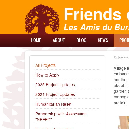
Skip
Friends 
to
main
content
Les Amis du Bur
Main
HOME
ABOUT
BLOG
NEWS
PROJ
Menu
Submitte
SUBMENU
All Projects
Якщо ви
Village 
швидко
embarked
How to Apply
себе та
another 
2025 Project Updates
швидко 
about mo
таку по
garden a
2024 Project Updates
moringa 
protein.
Humanitarian Relief
Kvalitet
Partnership with Association
kjøp Via
"NEEED"
useriøse