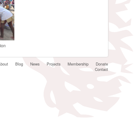
øsning som er skreddersydd for dine behov, levert raskt
sion
bout
Blog
News
Projects
Membership
Donate
Contact