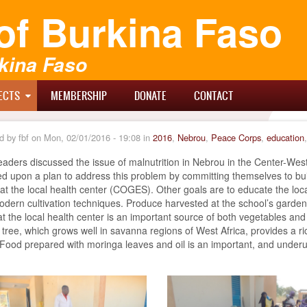
of Burkina Faso
kina Faso
ECTS
MEMBERSHIP
DONATE
CONTACT
d by
fbf
on
Mon, 02/01/2016 - 19:08
in
2016
,
Nebrou
,
Peace Corps
,
education
 тимчасово перебуваєте у пошуку нової роботи або працюєте неофі
leaders discussed the issue of malnutrition in Nebrou in the Center-We
го кредитування. Оформити
кредит без працевлаштування
можна в 
 upon a plan to address this problem by committing themselves to bui
 номер активної банківської картки. Кредитор лояльно ставиться до
at the local health center (COGES). Other goals are to educate the loca
отримати фінансовий ресурс для нагальних потреб. Відсутність вим
dern cultivation techniques. Produce harvested at the school’s garden
слугу максимально доступною для кожного, хто цінує мобільність та
t the local health center is an important source of both vegetables and m
tree, which grows well in savanna regions of West Africa, provides a r
 Food prepared with moringa leaves and oil is an important, and underutil
 og ekthet er de viktigste faktorene når du skal handle legemidler på nett
gra
fra aktører som er underlagt europeiske tilsynsmyndigheter. Nordhel
 aktører, slik at du kun presenteres for tjenester med høyeste rating på